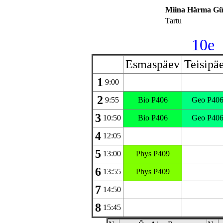
Miina Härma G
Tartu
10e
Esmaspäev
Teisipä
1
9:00
2
9:55
Bio
P406
Geo
P40
3
10:50
Bio
P406
Geo
P40
4
12:05
5
13:00
Phys
P409
6
13:55
Phys
P409
7
14:50
8
15:45