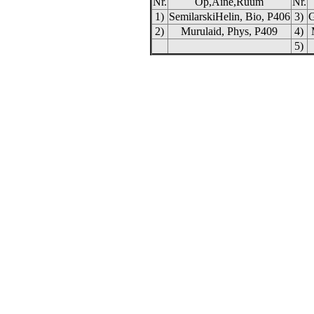
Nr.
Õp,Aine,Ruum
Nr.
1)
SemilarskiHelin, Bio, P406
3)
G
2)
Murulaid, Phys, P409
4)
5)