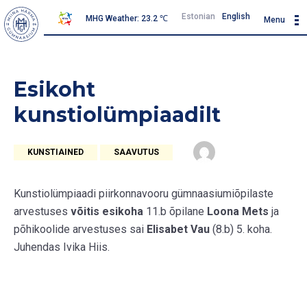
Estonian
English
MHG Weather: 23.2 ℃
Menu
Esikoht
kunstiolümpiaadilt
KUNSTIAINED
SAAVUTUS
Kunstiolümpiaadi piirkonnavooru gümnaasiumiõpilaste
arvestuses
võitis esikoha
11.b õpilane
Loona Mets
ja
põhikoolide arvestuses sai
Elisabet Vau
(8.b) 5. koha.
Juhendas Ivika Hiis.