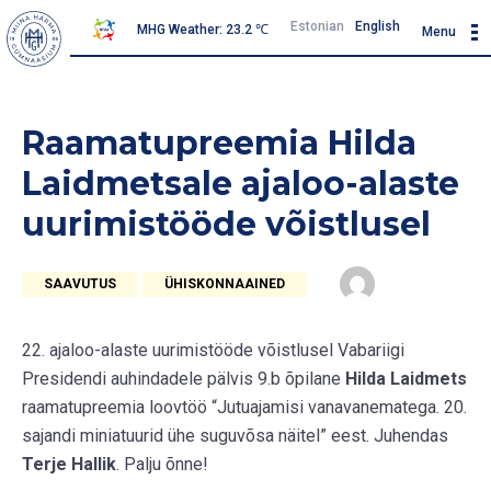
Estonian
English
MHG Weather: 23.2 ℃
Menu
Raamatupreemia Hilda
Laidmetsale ajaloo-alaste
uurimistööde võistlusel
SAAVUTUS
ÜHISKONNAAINED
22. ajaloo-alaste uurimistööde võistlusel Vabariigi
Presidendi auhindadele pälvis 9.b õpilane
Hilda Laidmets
raamatupreemia loovtöö “Jutuajamisi vanavanematega. 20.
sajandi miniatuurid ühe suguvõsa näitel” eest. Juhendas
Terje Hallik
. Palju õnne!