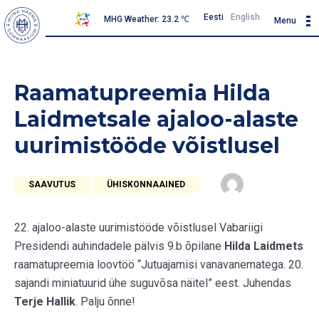
Eesti
English
MHG Weather: 23.2 ℃
Menu
Raamatupreemia Hilda
Laidmetsale ajaloo-alaste
uurimistööde võistlusel
SAAVUTUS
ÜHISKONNAAINED
22. ajaloo-alaste uurimistööde võistlusel Vabariigi
Presidendi auhindadele pälvis 9.b õpilane
Hilda Laidmets
raamatupreemia loovtöö “Jutuajamisi vanavanematega. 20.
sajandi miniatuurid ühe suguvõsa näitel” eest. Juhendas
Terje Hallik
. Palju õnne!