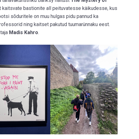
a tänavakunstniku Banksy näitust
The Mystery of
at kaitsvate bastionite all peituvatesse käikudesse, kus
ootsi sõduritele on muu hulgas pidu pannud ka
professorid ning kaitset pakutud tuumarünnaku eest.
taja
Madis Kahro
.