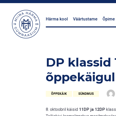
Härma kool
Väärtustame
Õpime
DP klassid 
õppekäigul
ÕPPEKÄIK
SÜNDMUS
8. oktoobril käisid
11DP ja 12DP
klass