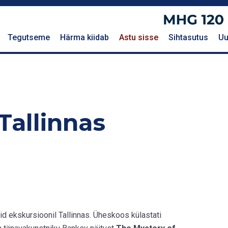
Tegutseme
Härma kiidab
Astu sisse
Sihtasutus
Uu
Tallinnas
id ekskursioonil Tallinnas. Üheskoos külastati