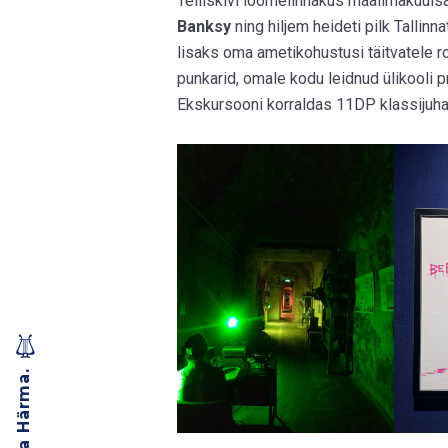
Telliskivi loomelinnakus maailmakuuls
Banksy
ning hiljem heideti pilk Tallinn
lisaks oma ametikohustusi täitvatele r
punkarid, omale kodu leidnud ülikooli 
Ekskursooni korraldas 11DP klassijuha
Miina Härma.