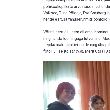
Lepiku luulepäevadel Koerus.
9.a õpil
põhikooliõpilaste arvestuses. Juhend
Vaiksoo, Tiina Põldoja, Eve Grauberg j
nende esitust vanuserühmiti: põhikool
Võistlusest olulisem oli oma loomingu 
ning nende loominguga tutvumine. Mee
Lepiku mälestuskivi juurde ning ühispil
fotol: Eliise Kolsar (9.a), Merit Ots (10.