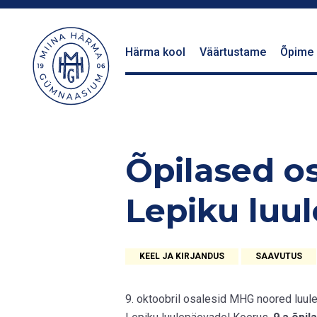
Härma kool
Väärtustame
Õpime
Õpilased os
Lepiku luu
KEEL JA KIRJANDUS
SAAVUTUS
9. oktoobril osalesid MHG noored luul