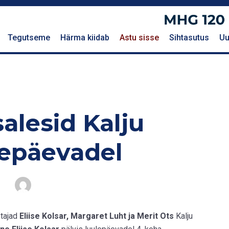
Tegutseme
Härma kiidab
Astu sisse
Sihtasutus
Uu
alesid Kalju
lepäevadel
etajad
Eliise Kolsar, Margaret Luht ja Merit Ots
Kalju