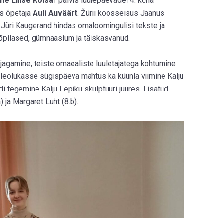
ane Eliise Kolsar
pälvis luulepäevadel 4. koha
as õpetaja
Auli Auväärt
. Žürii koosseisus Jaanus
a Jüri Kaugerand hindas omaloomingulisi tekste ja
iõpilased, gümnaasium ja täiskasvanud.
jagamine, teiste omaealiste luuletajatega kohtumine
leolukasse sügispäeva mahtus ka küünla viimine Kalju
di tegemine Kalju Lepiku skulptuuri juures. Lisatud
a) ja Margaret Luht (8.b).